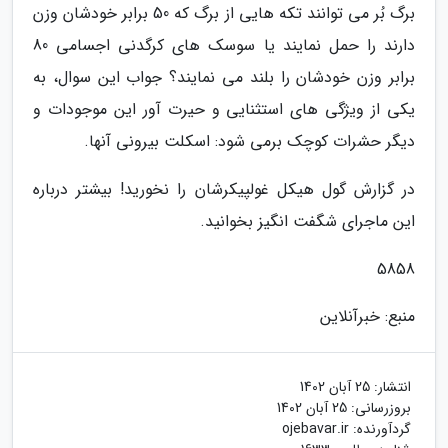
برگ بُر می توانند تکه هایی از برگ که 50 برابر خودشان وزن
دارند را حمل نمایند یا سوسک های کرگدنی اجسامی 80
برابر وزن خودشان را بلند می نمایند؟ جواب این سوال، به
یکی از ویژگی های استثنایی و حیرت آور این موجودات و
دیگر حشرات کوچک برمی شود: اسکلت بیرونی آنها.
در گزارش گول هیکل غولپیکرشان را نخورید! بیشتر درباره
این ماجرای شگفت انگیز بخوانید.
5858
منبع: خبرآنلاین
انتشار:
25 آبان 1402
بروزرسانی:
25 آبان 1402
گردآورنده:
ojebavar.ir