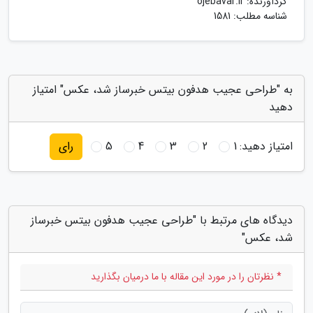
گردآورنده:
ojebavar.ir
شناسه مطلب: 1581
به "طراحی عجیب هدفون بیتس خبرساز شد، عکس" امتیاز
دهید
امتیاز دهید:
1
2
3
4
5
رای
دیدگاه های مرتبط با "طراحی عجیب هدفون بیتس خبرساز
شد، عکس"
* نظرتان را در مورد این مقاله با ما درمیان بگذارید