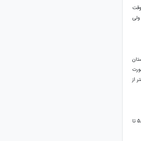
وقت
ولی
تان
صورت
 از
پوششی کم ارتفاع و تیره به وجود می آورند که نشانه باریدن برف یا باران بعد از 4 تا 5 ساعت است. ارتفاع این ابر ها 5/1 تا