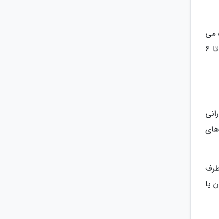
 می
شوند و روی خورشید یا ماه را می پوشانند تا انتها بارندگی شروع گردد. ارتفاع ابر های آلتواستراتوس از سطح زمین 5/2 تا 6
انی
های
طرف
ن یا