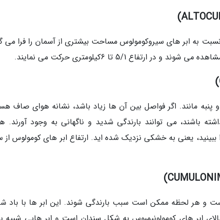
سبت به ابر های سیروکومولوس مساحت بیشتری از آسمان را فرا می گی
ارتفاع 5/1 تا 6کیلومتری حرکت می نمایند.
 پنبه مانند. اگر فواصل بین آن ها زیاد باشد، نشانه هوای صاف هست
شته باشند، می توانند بارندگی شدید و ناگهانی به وجود آورند. هن
ا ببینید، یعنی به خشکی نزدیک شده اید. ارتفاع ابر های کومولوس از 
 است و هر لحظه ممکن است سبب بارندگی شوند. این ابر ها با باد شد
لای ابر های کومولونیمبوس به شکل سندان است و ابر هایی شبیه به 