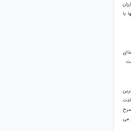
زان
 با
ذای
ست.
رین
 لذت
سرخ
 می