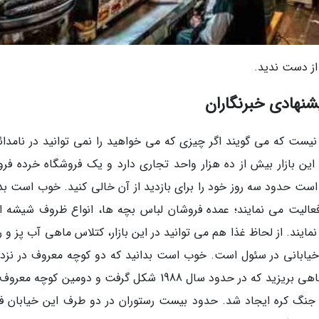
 از دست ندید.
شنهادی خبرنگاران
نیست که می گویند اگر چیزی که می خواهید را نمی توانید در نامدائ
د. این بازار بیش از ده هزار واحد تجاری دارد و یک فروشگاه خرده فر
است حدود سه روز خود را برای بازدید از آن خالی کنید. خوب است بدا
فعالیت می نمایند؛ عمده فروشان لباس بچه ها، انواع ظروف شیشه ا
یند. از لحاظ غذا هم می توانید در این بازار، کتلاس ماهی آب پز و ر
 خیابانی در سئول است. خوب است بدانید که دو کوچه معروف در نزد
این بازار بزرگ کره ای قرار گرفته است؛ اولی کوچه ماهی بریزید که در حدود سال 1988 شکل گرفت و دومین کو
جنگ کره ایجاد شد. حدود بیست رستوران در دو طرف این خیابان ف