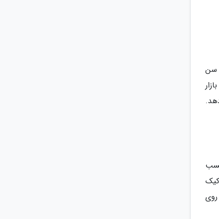
 سن
زار
هد.
چسب
کیک
روی