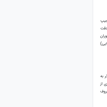
م جیپ
دقت
ران
یی)
 به
ی از
روف