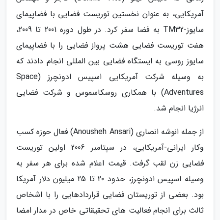
آمریکایی، به عنوان نخستین توریست فضایی با فضاپیمای
سایوز-TM32 به فضا سفر کرد. در طول دوره 2001 تا 2009،
هفت توریست فضایی هشت پرواز فضایی را با فضاپیمای
سایوز روسی به ایستگاه فضایی بین المللی انجام دادند که
به وسیله شرکت آمریکایی اسپیس ادونچرز (Space
Adventures) با همکاری روسکاسموس و شرکت فضایی
انرژیا انجام شد.
از جمله انوشه انصاری (Anousheh Ansari) فعال حوزه کسب
وکار ایرانی-آمریکایی، در سپتامبر 2006 اولین توریست
فضایی زن لقب گرفت. قیمت اعلام شده برای هر سفر به
وسیله اسپیس ادونچرز، حدود 20 تا 25 میلیون دلار آمریکا
بود. بعضی از توریستان فضایی قراردادهایی را با اشخاص
ثالث برای انجام فعالیت های تحقیقاتی خاص در مدار امضا