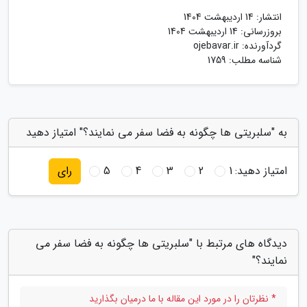
انتشار:
14 اردیبهشت 1404
بروزرسانی:
14 اردیبهشت 1404
گردآورنده:
ojebavar.ir
شناسه مطلب: 1759
به "سلبریتی ها چگونه به فضا سفر می نمایند؟" امتیاز دهید
امتیاز دهید:
1
2
3
4
5
رای
دیدگاه های مرتبط با "سلبریتی ها چگونه به فضا سفر می
نمایند؟"
* نظرتان را در مورد این مقاله با ما درمیان بگذارید