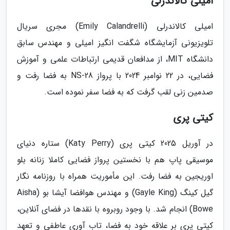
امیلی کالاندرلی
امیلی کالاندرلی (Emily Calandrelli) مجری سریال
تلویزیونی آزمایشگاه شگفت انگیز امیلی و مهندس سابق
دانشگاه MIT، از مدافعان قدیمی ارتباطات علمی و آموزش
فضایی، در 22 نوامبر 2024 با پرواز NS-28 به فضا رفت و
صدمین زنی لقب گرفت که به فضا سفر نموده است.
کیتی پری
در آوریل 2025 کیتی پری (Katy Perry) ستاره دنیای
موسیقی پاپ هم با نخستین پرواز فضایی کاملا زنانه بلو
اوریجین به فضا رفت. این مأموریت همراه با روزنامه نگار
گیل کینگ (Gayle King) و مهندس هوافضا آیشا بو (Aisha
Bowe) انجام شد. با وجود روبروه با نقدها در فضای آنلاین،
کیتی پری بر علاقه خود به فضا، تاب آوری عاطفی و تعهد