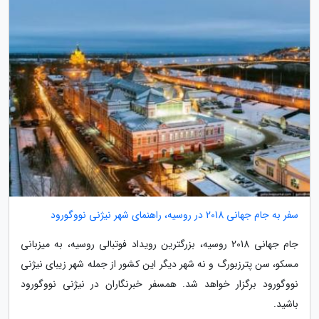
سفر به جام جهانی 2018 در روسیه، راهنمای شهر نیژنی نووگورود
جام جهانی 2018 روسیه، بزرگترین رویداد فوتبالی روسیه، به میزبانی
مسکو، سن پترزبورگ و نه شهر دیگر این کشور از جمله شهر زیبای نیژنی
نووگورود برگزار خواهد شد. همسفر خبرنگاران در نیژنی نووگورود
باشید.