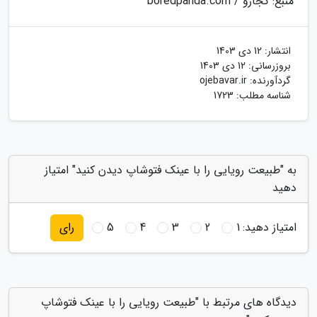
منبع: کجارو / boredpanda.com
انتشار:
12 دی 1403
بروزرسانی:
12 دی 1403
گردآورنده:
ojebavar.ir
شناسه مطلب: 1723
به "طبیعت رویایی را با عینک فتوشاپ دیدن کنید" امتیاز
دهید
امتیاز دهید:
1
2
3
4
5
رای
دیدگاه های مرتبط با "طبیعت رویایی را با عینک فتوشاپ