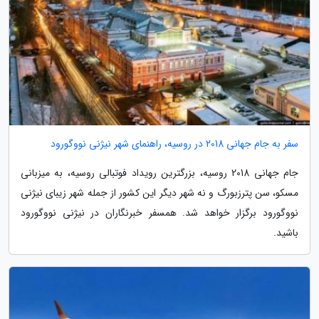
سفر به جام جهانی 2018 در روسیه، راهنمای شهر نیژنی نووگورود
جام جهانی 2018 روسیه، بزرگترین رویداد فوتبالی روسیه، به میزبانی
مسکو، سن پترزبورگ و نه شهر دیگر این کشور از جمله شهر زیبای نیژنی
نووگورود برگزار خواهد شد. همسفر خبرنگاران در نیژنی نووگورود
باشید.