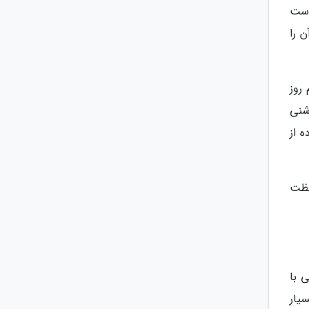
است
 را
روز
شنی
 از
لظت
 با
یار