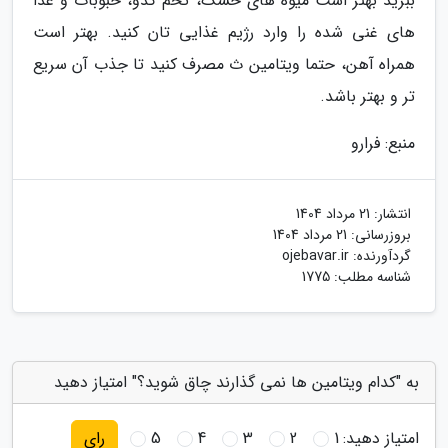
ببرید بهتر است میوه های خشک، تخم کدو، حبوبات و غذا
های غنی شده را وارد رژیم غذایی تان کنید. بهتر است
همراه آهن، حتما ویتامین ث مصرف کنید تا جذب آن سریع
تر و بهتر باشد.
منبع: فرارو
انتشار:
21 مرداد 1404
بروزرسانی:
21 مرداد 1404
گردآورنده:
ojebavar.ir
شناسه مطلب: 1775
به "کدام ویتامین ها نمی گذارند چاق شوید؟" امتیاز دهید
امتیاز دهید:
1
2
3
4
5
رای