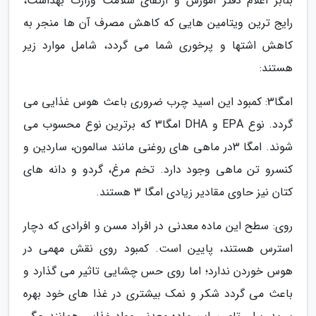
بنابر اعلام دفتر آموزش و ارتقای سلامت وزارت بهداشت،
رایج ترین ویتامین هایی که کاهش مصرف آن ها منجر به
کاهش اشتها و پرخوری شما می گردد، شامل موارد زیر
هستند:
امگا3: کمبود این اسید چرب ضروری باعث هوس غذایی می
گردد. نوع EPA و DHA امگا3 که برترین نوع محسوب می
شوند. امگا 3در ماهی های روغنی مانند سالمون، ساردین و
کنسرو تن ماهی وجود دارد. تخم مرغ، گردو و دانه های
کتان نیز حاوی مقادیر زیادی امگا 3 هستند.
روی: سطح این ماده معدنی در افراد مسن و افرادی که دچار
استرس هستند، پایین است. کمبود روی نقش مهمی در
هوس خوردن ندارد؛ اما روی حس چشایی تاثیر می گذارد و
باعث می گردد شکر و نمک بیشتری در غذا های خود بهره