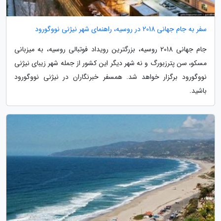
سفر به جام جهانی 2018 در روسیه، راهنمای شهر نیژنی نووگورود
جام جهانی 2018 روسیه، بزرگترین رویداد فوتبالی روسیه، به میزبانی
مسکو، سن پترزبورگ و نه شهر دیگر این کشور از جمله شهر زیبای نیژنی
نووگورود برگزار خواهد شد. همسفر خبرنگاران در نیژنی نووگورود
باشید.