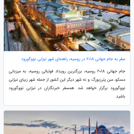
سفر به جام جهانی 2018 در روسیه، راهنمای شهر نیژنی نووگورود
جام جهانی 2018 روسیه، بزرگترین رویداد فوتبالی روسیه، به میزبانی
مسکو، سن پترزبورگ و نه شهر دیگر این کشور از جمله شهر زیبای نیژنی
نووگورود برگزار خواهد شد. همسفر خبرنگاران در نیژنی نووگورود
باشید.