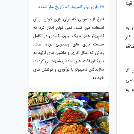
بلا
25 بازی برتر کامپیوتر که تاریخ ساز شدند
فارغ از پلتفرمی که برای بازی کردن از آن
ی و به
استفاده می کنید، نمی توان انکار کرد که
کامپیوتر همواره یک نیروی کلیدی در تکامل
کار
صنعت بازی های ویدیویی بوده است.
اقه
زمانی که امثال آتاری و ماشین های آرکید به
بازیکنان لذت های ساده پیشنهاد می کردند،
سازندگان کامپیوتر با نوآوری و کوشش های
بازی Harry Potter: Quidditch Champions در تاریخ 3 سپتامبر 2024 (13 شهریور 1403) برای کنسول های پلی استیشن 4،
خود به...
خصی
 به