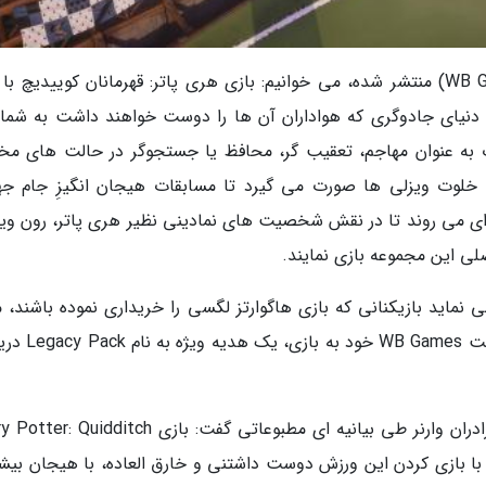
در توضیحات رسمی بازی که از سوی ناشر (WB Games) منتشر شده، می خوانیم: بازی هری پاتر: قهرمانان کوییدیچ ب
دنیای جادوگری که هواداران آن ها را دوست خواهند داشت به شما 
 به عنوان مهاجم، تعقیب گر، محافظ یا جستجوگر در حالت های مخ
یاط خلوت ویزلی ها صورت می گیرد تا مسابقات هیجان انگیزِ جام جه
 ای می روند تا در نقش شخصیت های نمادینی نظیر هری پاتر، رون ویز
ی این مجموعه بازی نمایند.
ی نماید بازیکنانی که بازی هاگوارتز لگسی را خریداری نموده باشند، 
دانلود هری پاتر: کوییدیچ چمپیونز و وارد کردن اکانت s
دیوید حداد (David Haddad)؛ رئیس بازی های برادران وارنر طی بیانیه ای مطبوعاتی گفت: بازی ditch
دهد تا با بازی کردن این ورزش دوست داشتنی و خارق العاده، با هیجان بی