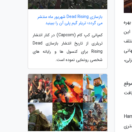
بازسازی Dead Rising شهریور ماه منتشر
ا بهره
می گردد؛ تریلر گیم پلی آن را ببینید
این
کمپانی کپ کام (Capcom) در کنار انتشار
تلف
تریلری از تاریخ انتشار بازسازی Dead
انی
Rising برای کنسول ها و رایانه های
لی،
شخصی رونمایی نموده است.
موقع
WB Game خود به بازی، یک هدیه ویژه به نام Legacy Pack دریافت
Harry Potter: Quid
شتری