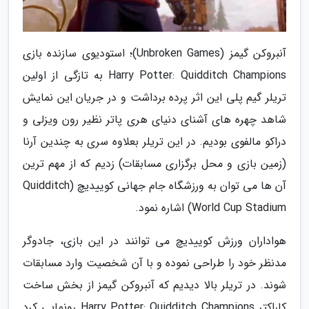
آنبروکن گیمز (Unbroken Games)؛ استودیوی سازنده بازی
Harry Potter: Quidditch Champions به تازگی از اولین
تریلر گیم پلی این اثر پرده برداشت و در جریان این نمایش
شاهد چهره های آشنای دنیای هری پاتر نظیر رون ویزلی و
دراکو مالفوی بودیم. در این تریلر بعلاوه سری به چندین آرنا
(زمین بازی و محل برگزاری مسابقات) زدیم که از مهم ترین
آن ها می توان به ورزشگاه جام جهانی کوییدیچ (Quidditch
World Cup Stadium) اشاره نمود.
هواداران ورزش کوییدیچ می توانند در این بازی، جادوگر
مدنظر خود را طراحی نموده و با آن شخصیت وارد مسابقات
شوند. در تریلر بالا دیدیم که آنبروکن گیمز از بخش ساخت
کاراکتر Harry Potter: Quidditch Champions رونمایی کرد