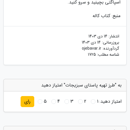
اسپاگتی بچینید و سرو کنید.
منبع: کتاب کاله
انتشار:
14 دی 1403
بروزرسانی:
14 دی 1403
گردآورنده:
ojebavar.ir
شناسه مطلب: 1725
به "طرز تهیه پاستای سبزیجات" امتیاز دهید
امتیاز دهید:
1
2
3
4
5
رای