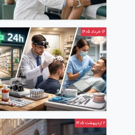
16 خرداد 1405
2 اردیبهشت 1405