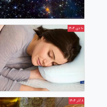
10 دی 1404
8 آذر 1404