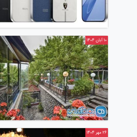
10 آبان 1404
26 مهر 1404