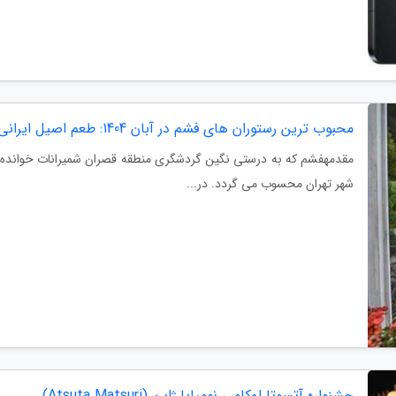
محبوب ترین رستوران های فشم در آبان 1404: طعم اصیل ایرانی در دل کوهستان
مقدمهفشم که به درستی نگین گردشگری منطقه قصران شمیرانات خوانده ش
شهر تهران محسوب می گردد. در...
جشنواره آتسوتا اوکامی نومیایا ژاپن (Atsuta Matsuri)