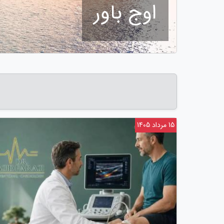
اوج باور
15 مرداد 1405